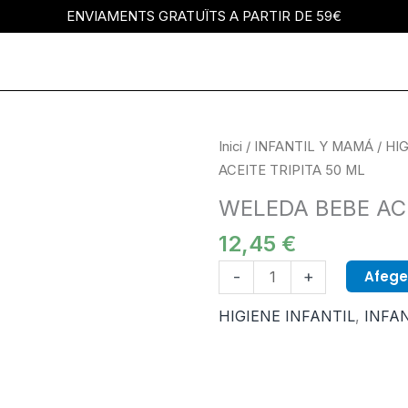
ENVIAMENTS GRATUÏTS A PARTIR DE 59€
quantitat
Inici
/
INFANTIL Y MAMÁ
/
HIG
de
ACEITE TRIPITA 50 ML
WELEDA
WELEDA BEBE ACE
BEBE
12,45
€
ACEITE
TRIPITA
Afegei
-
+
50
ML
HIGIENE INFANTIL
,
INFA