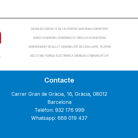
DADES DE CONTACTE DE L’AUTORITAT SANITÀRIA COMPETENT:
DIRECCIÓ GENERAL D’ORDENACIÓ I REGULACIÓ SANITÀRIA.
DEPARTAMENT DE SALUT. GENERALITAT DE CATALUNYA. TELÈFON
932 272 900. ADREÇA ELECTRÒNICA DGORS.SALUT@GENCAT.CAT.
0
Contacte
Carrer Gran de Gràcia, 16, Gràcia, 08012
Barcelona
Teléfon: 932 176 999
Whatsapp: 669 019 437