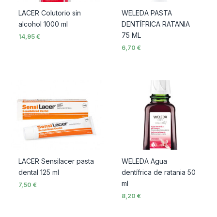
LACER Colutorio sin
WELEDA PASTA
alcohol 1000 ml
DENTÍFRICA RATANIA
75 ML
14,95
€
6,70
€
LACER Sensilacer pasta
WELEDA Agua
dental 125 ml
dentífrica de ratania 50
ml
7,50
€
8,20
€