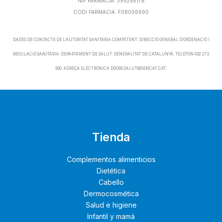
NIF FARMACIA: 39928517B
CODI FARMACIA: F08006690
DADES DE CONTACTE DE L’AUTORITAT SANITÀRIA COMPETENT: DIRECCIÓ GENERAL D’ORDENACIÓ I
REGULACIÓ SANITÀRIA. DEPARTAMENT DE SALUT. GENERALITAT DE CATALUNYA. TELÈFON 932 272
900. ADREÇA ELECTRÒNICA DGORS.SALUT@GENCAT.CAT.
Tienda
Complementos alimenticios
Dietética
Cabello
Dermocosmética
Salud e higiene
Infantil y mamá