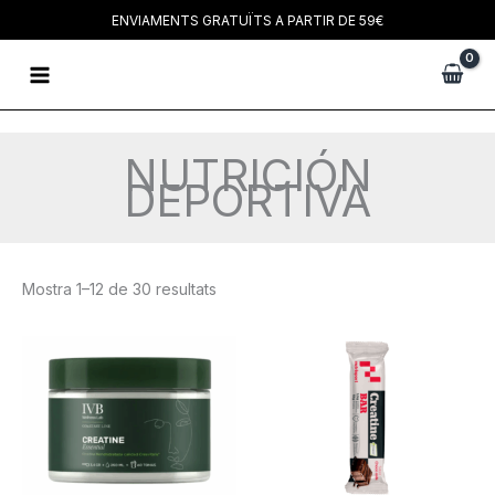
Vés
ENVIAMENTS GRATUÏTS A PARTIR DE 59€
al
Main
contingut
Menu
NUTRICIÓN
DEPORTIVA
Mostra 1–12 de 30 resultats