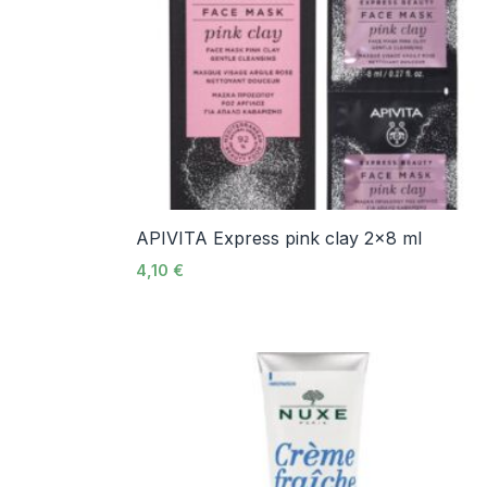
APIVITA Express pink clay 2×8 ml
4,10
€