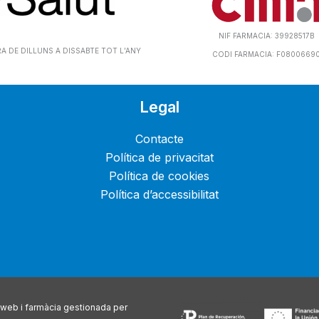
NIF FARMACIA: 39928517B
 DE DILLUNS A DISSABTE TOT L’ANY
CODI FARMACIA: F0800669
Legal
Contacte
Política de privacitat
Política de cookies
Política d’accessibilitat
web i farmàcia gestionada per