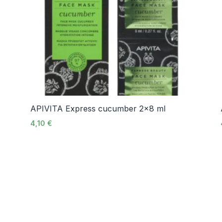
APIVITA Express cucumber 2×8 ml
4,10
€