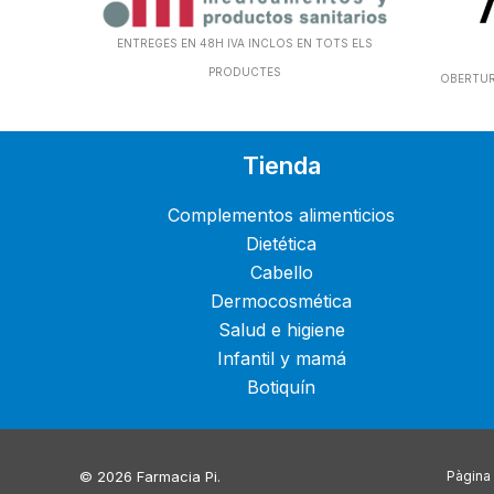
ENTREGES EN 48H IVA INCLOS EN TOTS ELS
PRODUCTES
OBERTURA
Tienda
Complementos alimenticios
Dietética
Cabello
Dermocosmética
Salud e higiene
Infantil y mamá
Botiquín
© 2026 Farmacia Pi.
Pàgina 