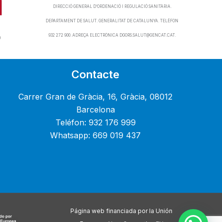
DIRECCIÓ GENERAL D’ORDENACIÓ I REGULACIÓ SANITÀRIA.
DEPARTAMENT DE SALUT. GENERALITAT DE CATALUNYA. TELÈFON
932 272 900. ADREÇA ELECTRÒNICA DGORS.SALUT@GENCAT.CAT.
0
Contacte
Carrer Gran de Gràcia, 16, Gràcia, 08012
Barcelona
Teléfon: 932 176 999
Whatsapp: 669 019 437
Página web financiada por la Unión