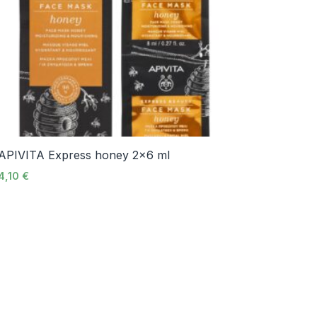
APIVITA Express honey 2×6 ml
4,10
€