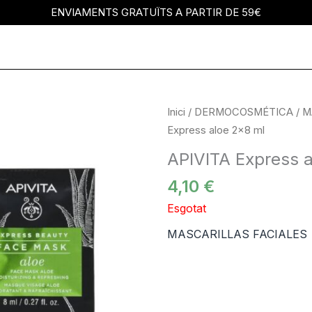
ENVIAMENTS GRATUÏTS A PARTIR DE 59€
Inici
/
DERMOCOSMÉTICA
/
M
Express aloe 2×8 ml
APIVITA Express 
4,10
€
Esgotat
MASCARILLAS FACIALES