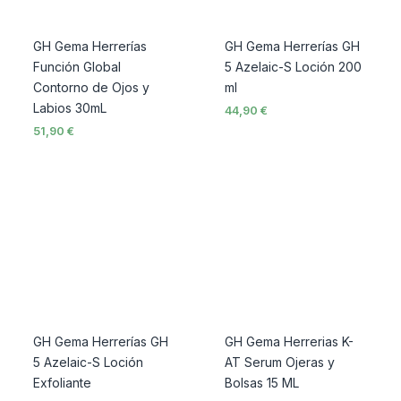
GH Gema Herrerías
GH Gema Herrerías GH
Función Global
5 Azelaic-S Loción 200
Contorno de Ojos y
ml
Labios 30mL
44,90
€
51,90
€
Interval
de
preus:
12,90 €
a
33,90 €
GH Gema Herrerías GH
GH Gema Herrerias K-
5 Azelaic-S Loción
AT Serum Ojeras y
Exfoliante
Bolsas 15 ML