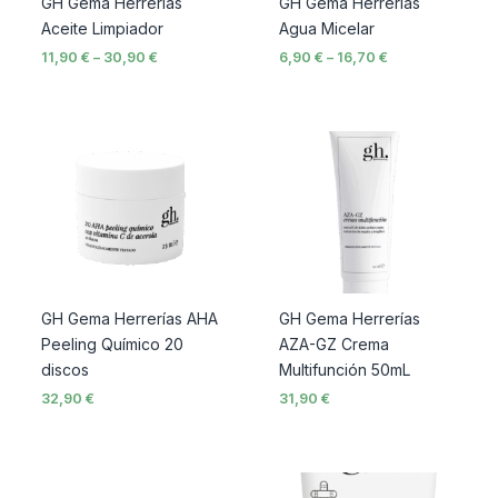
GH Gema Herrerias
GH Gema Herrerías
Aceite Limpiador
Agua Micelar
11,90
€
–
30,90
€
6,90
€
–
16,70
€
GH Gema Herrerías AHA
GH Gema Herrerías
Peeling Químico 20
AZA-GZ Crema
discos
Multifunción 50mL
32,90
€
31,90
€