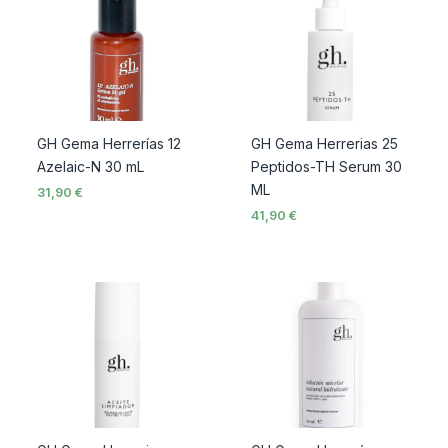
GH Gema Herrerías 12
GH Gema Herrerias 25
Azelaic-N 30 mL
Peptidos-TH Serum 30
ML
31,90
€
41,90
€
Interval
Interval
de
de
preus:
preus:
11,90 €
6,90 €
a
a
30,90 €
16,70 €