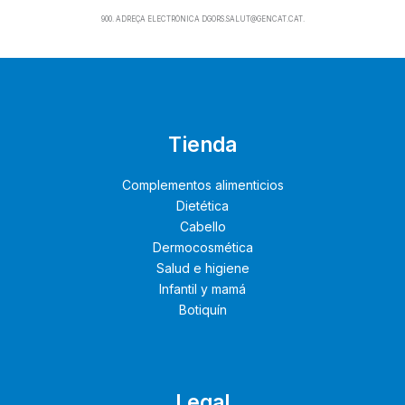
900. ADREÇA ELECTRÒNICA DGORS.SALUT@GENCAT.CAT.
Tienda
Complementos alimenticios
Dietética
Cabello
Dermocosmética
Salud e higiene
Infantil y mamá
Botiquín
Legal