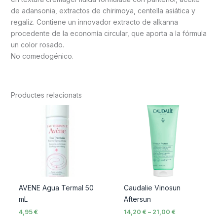
de adansonia, extractos de chirimoya, centella asiática y
regaliz. Contiene un innovador extracto de alkanna
procedente de la economía circular, que aporta a la fórmula
un color rosado.
No comedogénico.
Productes relacionats
Interval
de
preus:
14,20 €
a
21,00 €
AVENE Agua Termal 50
Caudalie Vinosun
mL
Aftersun
4,95
€
14,20
€
–
21,00
€