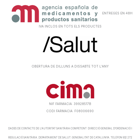
ENTREGES EN 48H
IVA INCLOS EN TOTS ELS PRODUCTES
OBERTURA DE DILLUNS A DISSABTE TOT L’ANY
NIF FARMACIA: 39928517B
CODI FARMACIA: F08006690
DADES DE CONTACTE DE L’AUTORITAT SANITÀRIA COMPETENT: DIRECCIÓ GENERAL D’ORDENACIÓ I
REGULACIÓ SANITÀRIA. DEPARTAMENT DE SALUT. GENERALITAT DE CATALUNYA. TELÈFON 932 272