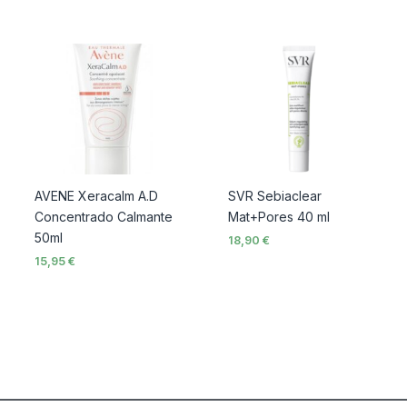
AVENE Xeracalm A.D
SVR Sebiaclear
Concentrado Calmante
Mat+Pores 40 ml
50ml
18,90
€
15,95
€