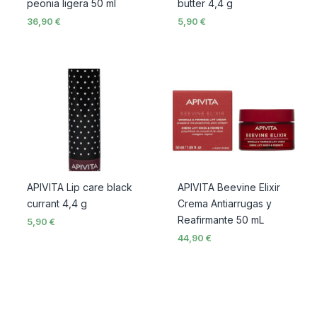
peonia ligera 50 ml
butter 4,4 g
36,90
€
5,90
€
APIVITA Lip care black
APIVITA Beevine Elixir
currant 4,4 g
Crema Antiarrugas y
Reafirmante 50 mL
5,90
€
44,90
€