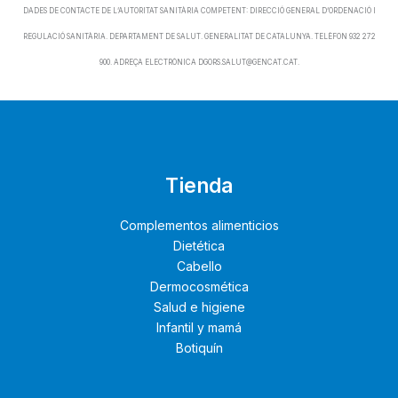
DADES DE CONTACTE DE L’AUTORITAT SANITÀRIA COMPETENT: DIRECCIÓ GENERAL D’ORDENACIÓ I
REGULACIÓ SANITÀRIA. DEPARTAMENT DE SALUT. GENERALITAT DE CATALUNYA. TELÈFON 932 272
900. ADREÇA ELECTRÒNICA DGORS.SALUT@GENCAT.CAT.
Tienda
Complementos alimenticios
Dietética
Cabello
Dermocosmética
Salud e higiene
Infantil y mamá
Botiquín