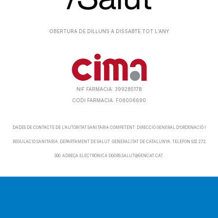
OBERTURA DE DILLUNS A DISSABTE TOT L’ANY
NIF FARMACIA: 39928517B
CODI FARMACIA: F08006690
DADES DE CONTACTE DE L’AUTORITAT SANITÀRIA COMPETENT: DIRECCIÓ GENERAL D’ORDENACIÓ I
REGULACIÓ SANITÀRIA. DEPARTAMENT DE SALUT. GENERALITAT DE CATALUNYA. TELÈFON 932 272
900. ADREÇA ELECTRÒNICA DGORS.SALUT@GENCAT.CAT.