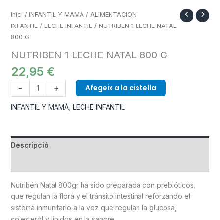
Inici
/
INFANTIL Y MAMÁ
/
ALIMENTACION
INFANTIL
/
LECHE INFANTIL
/ NUTRIBEN 1 LECHE NATAL
800 G
NUTRIBEN 1 LECHE NATAL 800 G
22,95
€
-
+
Afegeix a la cistella
INFANTIL Y MAMÁ
,
LECHE INFANTIL
Descripció
Informació addicional
Nutribén Natal 800gr ha sido preparada con prebióticos,
que regulan la flora y el tránsito intestinal reforzando el
sistema inmunitario a la vez que regulan la glucosa,
colesterol y lípidos en la sangre.