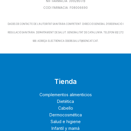
NIF FARMACIA: 39928517B
CODI FARMACIA: F08006690
DADES DE CONTACTE DE L’AUTORITAT SANITÀRIA COMPETENT: DIRECCIÓ GENERAL D’ORDENACIÓ I
REGULACIÓ SANITÀRIA. DEPARTAMENT DE SALUT. GENERALITAT DE CATALUNYA. TELÈFON 932 272
900. ADREÇA ELECTRÒNICA DGORS.SALUT@GENCAT.CAT.
Tienda
Complementos alimenticios
Dietética
Cabello
Dermocosmética
Salud e higiene
Infantil y mamá