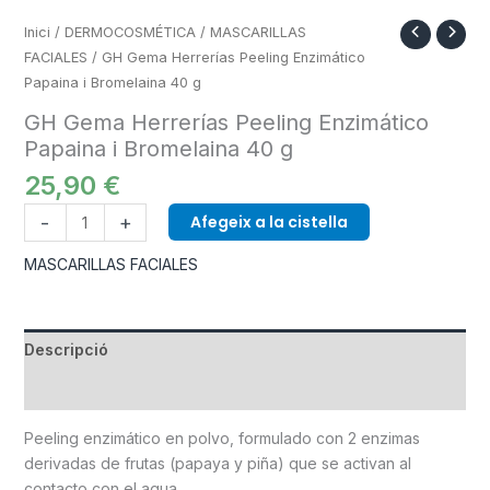
Inici
/
DERMOCOSMÉTICA
/
MASCARILLAS
FACIALES
/ GH Gema Herrerías Peeling Enzimático
Papaina i Bromelaina 40 g
GH Gema Herrerías Peeling Enzimático
Papaina i Bromelaina 40 g
25,90
€
-
+
Afegeix a la cistella
MASCARILLAS FACIALES
Descripció
Informació addicional
Peeling enzimático en polvo, formulado con 2 enzimas
derivadas de frutas (papaya y piña) que se activan al
contacto con el agua.