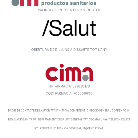
IVA INCLOS EN TOTS ELS PRODUCTES
OBERTURA DE DILLUNS A DISSABTE TOT L’ANY
NIF FARMACIA: 39928517B
CODI FARMACIA: F08006690
DADES DE CONTACTE DE L’AUTORITAT SANITÀRIA COMPETENT: DIRECCIÓ GENERAL D’ORDENACIÓ I
REGULACIÓ SANITÀRIA. DEPARTAMENT DE SALUT. GENERALITAT DE CATALUNYA. TELÈFON 932 272
900. ADREÇA ELECTRÒNICA DGORS.SALUT@GENCAT.CAT.