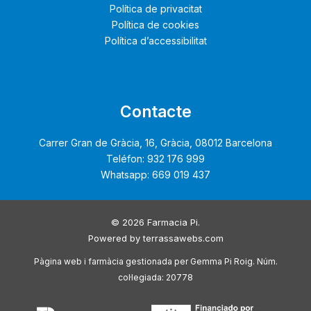
Política de privacitat
Política de cookies
Política d’accessibilitat
Contacte
Carrer Gran de Gràcia, 16, Gràcia, 08012 Barcelona
Teléfon: 932 176 999
Whatsapp: 669 019 437
© 2026 Farmacia Pi.
Powered by
terrassawebs.com
Pàgina web i farmàcia gestionada per Gemma Pi Roig. Núm.
col·legiada: 20778