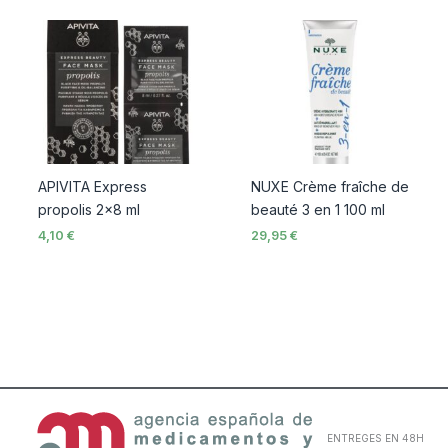
APIVITA Express
NUXE Crème fraîche de
propolis 2×8 ml
beauté 3 en 1 100 ml
4,10
€
29,95
€
ENTREGES EN 48H