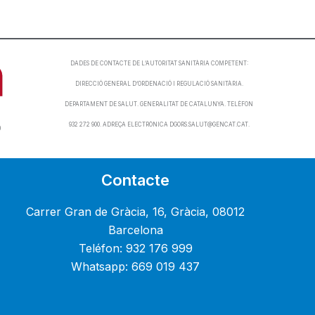
DADES DE CONTACTE DE L’AUTORITAT SANITÀRIA COMPETENT:
DIRECCIÓ GENERAL D’ORDENACIÓ I REGULACIÓ SANITÀRIA.
DEPARTAMENT DE SALUT. GENERALITAT DE CATALUNYA. TELÈFON
932 272 900. ADREÇA ELECTRÒNICA DGORS.SALUT@GENCAT.CAT.
0
Contacte
Carrer Gran de Gràcia, 16, Gràcia, 08012
Barcelona
Teléfon: 932 176 999
Whatsapp: 669 019 437