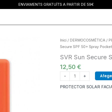
ENVIAMENTS GRATUÏTS A PARTIR DE 59€
quantitat
Inici
/
DERMOCOSMÉTICA
/
P
de
Secure SPF 50+ Spray Pocket
SVR
SVR Sun Secure S
Sun
12,50
€
Secure
SPF
Afegei
-
+
50+
Spray
PROTECTOR SOLAR FACI
Pocket
50
ml