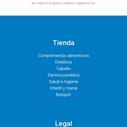
900. ADREÇA ELECTRÒNICA DGORS.SALUT@GENCAT.CAT.
Tienda
Complementos alimenticios
Dietética
Cabello
Dermocosmética
Salud e higiene
Infantil y mamá
Botiquín
Legal