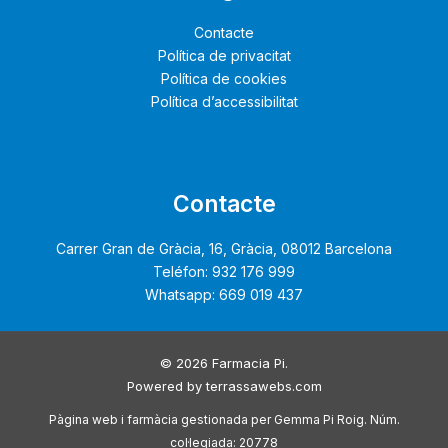
Contacte
Política de privacitat
Política de cookies
Política d’accessibilitat
Contacte
Carrer Gran de Gràcia, 16, Gràcia, 08012 Barcelona
Teléfon: 932 176 999
Whatsapp: 669 019 437
© 2026 Farmacia Pi.
Powered by
terrassawebs.com
Pàgina web i farmàcia gestionada per Gemma Pi Roig. Núm.
col·legiada: 20778