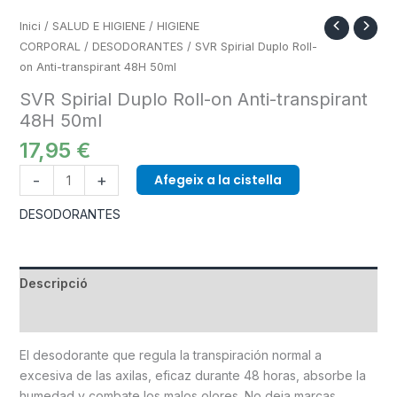
Inici
/
SALUD E HIGIENE
/
HIGIENE
CORPORAL
/
DESODORANTES
/ SVR Spirial Duplo Roll-
on Anti-transpirant 48H 50ml
SVR Spirial Duplo Roll-on Anti-transpirant
48H 50ml
17,95
€
-
+
Afegeix a la cistella
DESODORANTES
Descripció
Informació addicional
El desodorante que regula la transpiración normal a
excesiva de las axilas, eficaz durante 48 horas, absorbe la
humedad y combate los malos olores. No deja marcas,