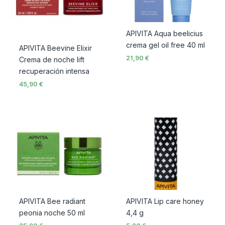
APIVITA Aqua beelicius
crema gel oil free 40 ml
APIVITA Beevine Elixir
21,90
€
Crema de noche lift
recuperación intensa
45,90
€
APIVITA Bee radiant
APIVITA Lip care honey
peonia noche 50 ml
4,4 g