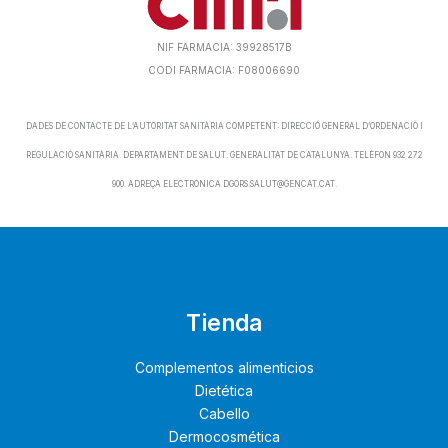
NIF FARMACIA: 39928517B
CODI FARMACIA: F08006690
DADES DE CONTACTE DE L’AUTORITAT SANITÀRIA COMPETENT: DIRECCIÓ GENERAL D’ORDENACIÓ I
REGULACIÓ SANITÀRIA. DEPARTAMENT DE SALUT. GENERALITAT DE CATALUNYA. TELÈFON 932 272
900. ADREÇA ELECTRÒNICA DGORS.SALUT@GENCAT.CAT.
Tienda
Complementos alimenticios
Dietética
Cabello
Dermocosmética