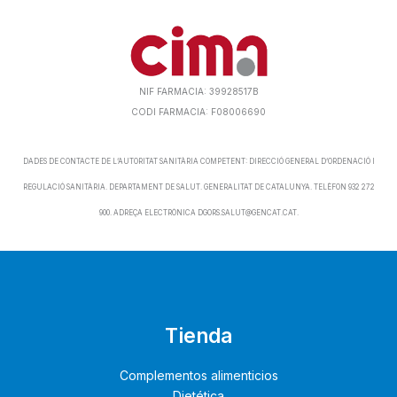
NIF FARMACIA: 39928517B
CODI FARMACIA: F08006690
DADES DE CONTACTE DE L’AUTORITAT SANITÀRIA COMPETENT: DIRECCIÓ GENERAL D’ORDENACIÓ I
REGULACIÓ SANITÀRIA. DEPARTAMENT DE SALUT. GENERALITAT DE CATALUNYA. TELÈFON 932 272
900. ADREÇA ELECTRÒNICA DGORS.SALUT@GENCAT.CAT.
Tienda
Complementos alimenticios
Dietética