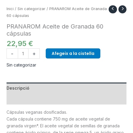
Inici
/
Sin categorizar
/ PRANAROM Aceite de Granada
60 cápsulas
PRANAROM Aceite de Granada 60
cápsulas
22,95
€
-
+
Afegeix a la cistella
Sin categorizar
Descripció
Informació addicional
Cápsulas veganas dosificadas.
Cada cápsula contiene 750 mg de aceite vegetal de
granada virgen*. El aceite vegetal de semillas de granada
contiene ácido púnico, de la serie omega 5, un ácido graso