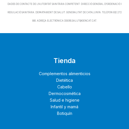
DADES DE CONTACTE DE L’AUTORITAT SANITÀRIA COMPETENT: DIRECCIÓ GENERAL D’ORDENACIÓ I
REGULACIÓ SANITÀRIA. DEPARTAMENT DE SALUT. GENERALITAT DE CATALUNYA. TELÈFON 932 272
900. ADREÇA ELECTRÒNICA DGORS.SALUT@GENCAT.CAT.
Tienda
Complementos alimenticios
Dietética
Cabello
Dermocosmética
Salud e higiene
Infantil y mamá
Botiquín