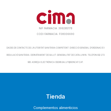
NIF FARMACIA: 39928517B
CODI FARMACIA: F08006690
DADES DE CONTACTE DE L’AUTORITAT SANITÀRIA COMPETENT: DIRECCIÓ GENERAL D’ORDENACIÓ I
REGULACIÓ SANITÀRIA. DEPARTAMENT DE SALUT. GENERALITAT DE CATALUNYA. TELÈFON 932 272
900. ADREÇA ELECTRÒNICA DGORS.SALUT@GENCAT.CAT.
Tienda
Complementos alimenticios