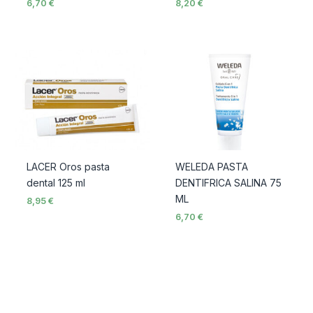
6,70
€
8,20
€
LACER Oros pasta
WELEDA PASTA
dental 125 ml
DENTIFRICA SALINA 75
ML
8,95
€
6,70
€