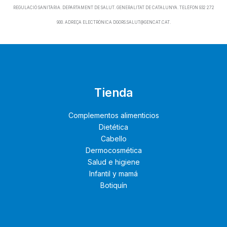
REGULACIÓ SANITÀRIA. DEPARTAMENT DE SALUT. GENERALITAT DE CATALUNYA. TELÈFON 932 272
900. ADREÇA ELECTRÒNICA DGORS.SALUT@GENCAT.CAT.
Tienda
Complementos alimenticios
Dietética
Cabello
Dermocosmética
Salud e higiene
Infantil y mamá
Botiquín