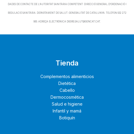
DADES DE CONTACTE DE L’AUTORITAT SANITÀRIA COMPETENT: DIRECCIÓ GENERAL D’ORDENACIÓ I
REGULACIÓ SANITÀRIA. DEPARTAMENT DE SALUT. GENERALITAT DE CATALUNYA. TELÈFON 932 272
900. ADREÇA ELECTRÒNICA DGORS.SALUT@GENCAT.CAT.
Tienda
Complementos alimenticios
Dietética
Cabello
Dermocosmética
Salud e higiene
Infantil y mamá
Botiquín