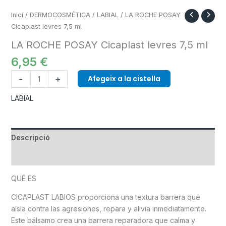
Inici
/
DERMOCOSMÉTICA
/
LABIAL
/ LA ROCHE POSAY
Cicaplast levres 7,5 ml
LA ROCHE POSAY Cicaplast levres 7,5 ml
6,95
€
-
+
Afegeix a la cistella
LABIAL
Descripció
Informació addicional
QUÉ ES
CICAPLAST LABIOS proporciona una textura barrera que
aísla contra las agresiones, repara y alivia inmediatamente.
Este bálsamo crea una barrera reparadora que calma y