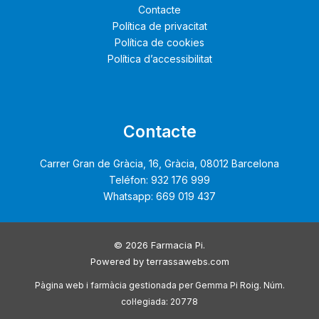
Contacte
Política de privacitat
Política de cookies
Política d’accessibilitat
Contacte
Carrer Gran de Gràcia, 16, Gràcia, 08012 Barcelona
Teléfon: 932 176 999
Whatsapp: 669 019 437
© 2026 Farmacia Pi.
Powered by
terrassawebs.com
Pàgina web i farmàcia gestionada per Gemma Pi Roig. Núm.
col·legiada: 20778