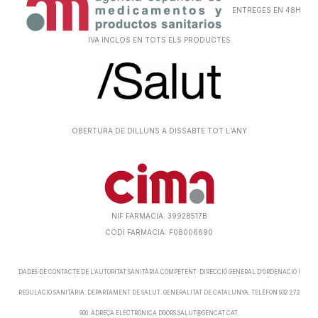
ENTREGES EN 48H
IVA INCLOS EN TOTS ELS PRODUCTES
OBERTURA DE DILLUNS A DISSABTE TOT L’ANY
NIF FARMACIA: 39928517B
CODI FARMACIA: F08006690
DADES DE CONTACTE DE L’AUTORITAT SANITÀRIA COMPETENT: DIRECCIÓ GENERAL D’ORDENACIÓ I
REGULACIÓ SANITÀRIA. DEPARTAMENT DE SALUT. GENERALITAT DE CATALUNYA. TELÈFON 932 272
900. ADREÇA ELECTRÒNICA DGORS.SALUT@GENCAT.CAT.