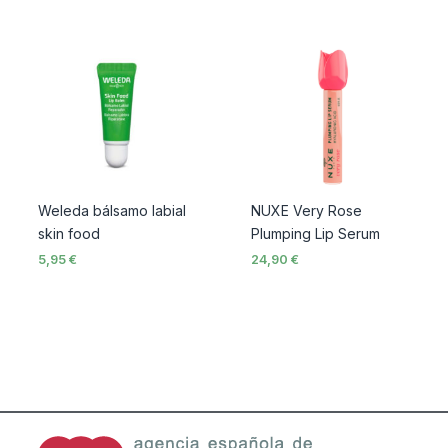
Weleda bálsamo labial
NUXE Very Rose
skin food
Plumping Lip Serum
5,95
€
24,90
€