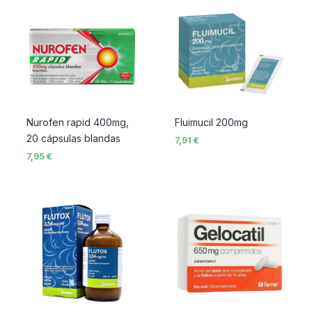
Nurofen rapid 400mg,
Fluimucil 200mg
20 cápsulas blandas
7,91
€
7,95
€