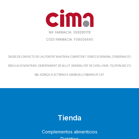
NIF FARMACIA: 39928517B
CODI FARMACIA: F08006690
DADES DE CONTACTE DE L’AUTORITAT SANITÀRIA COMPETENT: DIRECCIÓ GENERAL D’ORDENACIÓ I
REGULACIÓ SANITÀRIA. DEPARTAMENT DE SALUT. GENERALITAT DE CATALUNYA. TELÈFON 932 272
900. ADREÇA ELECTRÒNICA DGORS.SALUT@GENCAT.CAT.
Tienda
Complementos alimenticios
Dietética