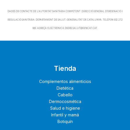
DADES DE CONTACTE DE L’AUTORITAT SANITÀRIA COMPETENT: DIRECCIÓ GENERAL D’ORDENACIÓ I
REGULACIÓ SANITÀRIA. DEPARTAMENT DE SALUT. GENERALITAT DE CATALUNYA. TELÈFON 932 272
900. ADREÇA ELECTRÒNICA DGORS.SALUT@GENCAT.CAT.
Tienda
Complementos alimenticios
Dietética
Cabello
Dermocosmética
Salud e higiene
Infantil y mamá
Botiquín