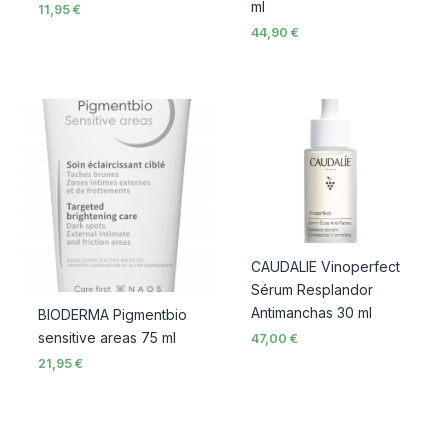
ml
11,95
€
44,90
€
CAUDALIE Vinoperfect
Sérum Resplandor
Antimanchas 30 ml
BIODERMA Pigmentbio
sensitive areas 75 ml
47,00
€
21,95
€