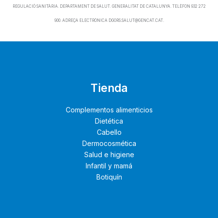
REGULACIÓ SANITÀRIA. DEPARTAMENT DE SALUT. GENERALITAT DE CATALUNYA. TELÈFON 932 272
900. ADREÇA ELECTRÒNICA DGORS.SALUT@GENCAT.CAT.
Tienda
Complementos alimenticios
Dietética
Cabello
Dermocosmética
Salud e higiene
Infantil y mamá
Botiquín