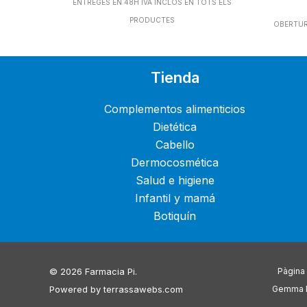
ENTREGES EN 48H IVA INCLOS EN TOTS ELS
PRODUCTES
OBERTURA
Tienda
Complementos alimenticios
Dietética
Cabello
Dermocosmética
Salud e higiene
Infantil y mamá
Botiquín
© 2026 Farmacia Pi.
Pàgina 
Powered by
terrassawebs.com
Gemma Pi