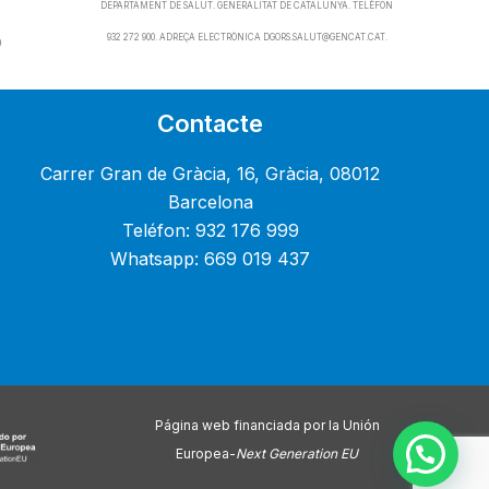
DEPARTAMENT DE SALUT. GENERALITAT DE CATALUNYA. TELÈFON
932 272 900. ADREÇA ELECTRÒNICA DGORS.SALUT@GENCAT.CAT.
0
Contacte
Carrer Gran de Gràcia, 16, Gràcia, 08012
Barcelona
Teléfon: 932 176 999
Whatsapp: 669 019 437
Página web financiada por la Unión
Europea-
Next Generation EU