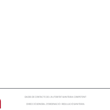
DADES DE CONTACTE DE L’AUTORITAT SANITÀRIA COMPETENT:
DIRECCIÓ GENERAL D’ORDENACIÓ I REGULACIÓ SANITÀRIA.