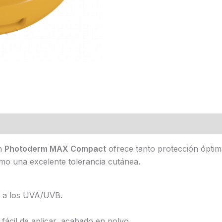
en
Photoderm MAX Compact
ofrece tanto protección óptima
omo una excelente tolerancia cutánea.
e a los UVA/UVB.
fácil de aplicar, acabado en polvo.