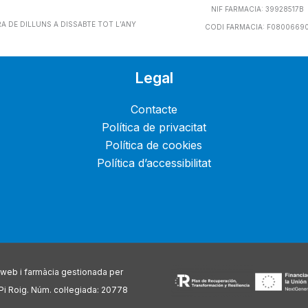
NIF FARMACIA: 39928517B
 DE DILLUNS A DISSABTE TOT L’ANY
CODI FARMACIA: F0800669
Legal
Contacte
Política de privacitat
Política de cookies
Política d’accessibilitat
web i farmàcia gestionada per
 Roig. Núm. col·legiada: 20778