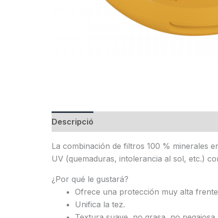
Descripció
Informació addicional
La combinación de filtros 100 % minerales 
UV (quemaduras, intolerancia al sol, etc.) c
¿Por qué le gustará?
Ofrece una protección muy alta frent
Unifica la tez.
Textura suave, no grasa, no pegajosa, 