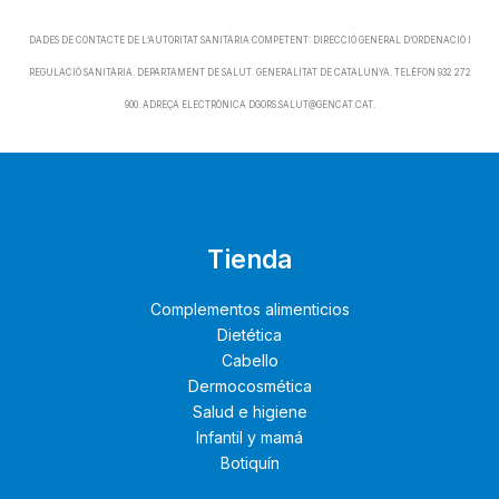
DADES DE CONTACTE DE L’AUTORITAT SANITÀRIA COMPETENT: DIRECCIÓ GENERAL D’ORDENACIÓ I
REGULACIÓ SANITÀRIA. DEPARTAMENT DE SALUT. GENERALITAT DE CATALUNYA. TELÈFON 932 272
900. ADREÇA ELECTRÒNICA DGORS.SALUT@GENCAT.CAT.
Tienda
Complementos alimenticios
Dietética
Cabello
Dermocosmética
Salud e higiene
Infantil y mamá
Botiquín