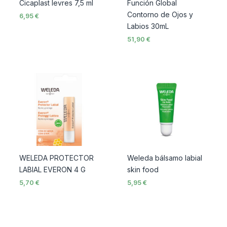
Cicaplast levres 7,5 ml
Función Global
Contorno de Ojos y
6,95
€
Labios 30mL
51,90
€
WELEDA PROTECTOR
Weleda bálsamo labial
LABIAL EVERON 4 G
skin food
5,70
€
5,95
€