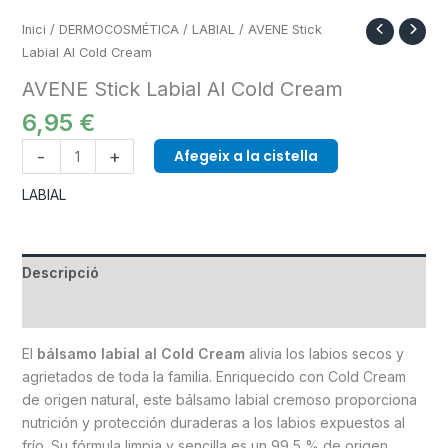
Inici
/
DERMOCOSMÉTICA
/
LABIAL
/ AVENE Stick
Labial Al Cold Cream
AVENE Stick Labial Al Cold Cream
6,95
€
-
+
Afegeix a la cistella
LABIAL
Descripció
Informació addicional
El
bálsamo labial al Cold Cream
alivia los labios secos y
agrietados de toda la familia. Enriquecido con Cold Cream
de origen natural, este bálsamo labial cremoso proporciona
nutrición y protección duraderas a los labios expuestos al
frío. Su fórmula limpia y sencilla es un 99,5 % de origen