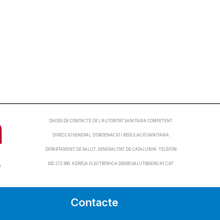
DADES DE CONTACTE DE L’AUTORITAT SANITÀRIA COMPETENT:
DIRECCIÓ GENERAL D’ORDENACIÓ I REGULACIÓ SANITÀRIA.
DEPARTAMENT DE SALUT. GENERALITAT DE CATALUNYA. TELÈFON
932 272 900. ADREÇA ELECTRÒNICA DGORS.SALUT@GENCAT.CAT.
0
Contacte