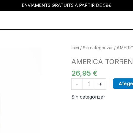
ENVIAMENTS GRATUÏTS A PARTIR DE 59€
quantitat
Inici
/
Sin categorizar
/ AMERIC
de
AMERICA TORRENTS
AMERICA
TORRENTS
26,95
€
Eau
Afegei
-
+
de
Toilette
Sin categorizar
100
ml