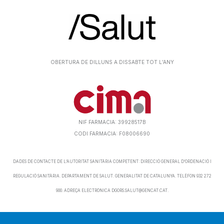
OBERTURA DE DILLUNS A DISSABTE TOT L’ANY
NIF FARMACIA: 39928517B
CODI FARMACIA: F08006690
DADES DE CONTACTE DE L’AUTORITAT SANITÀRIA COMPETENT: DIRECCIÓ GENERAL D’ORDENACIÓ I
REGULACIÓ SANITÀRIA. DEPARTAMENT DE SALUT. GENERALITAT DE CATALUNYA. TELÈFON 932 272
900. ADREÇA ELECTRÒNICA DGORS.SALUT@GENCAT.CAT.