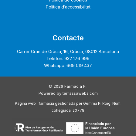
Política d’accessibilitat
Contacte
Carrer Gran de Gràcia, 16, Gràcia, 08012 Barcelona
Teléfon: 932 176 999
Whatsapp: 669 019 437
© 2026 Farmacia Pi.
Powered by
terrassawebs.com
Pàgina web i farmàcia gestionada per Gemma Pi Roig. Núm.
col·legiada: 20778