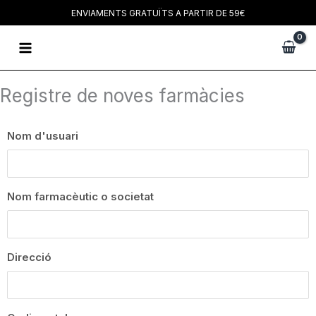
Vés
ENVIAMENTS GRATUÏTS A PARTIR DE 59€
al
Main
contingut
Menu
Registre de noves farmàcies
Nom d'usuari
Nom farmacèutic o societat
Direcció